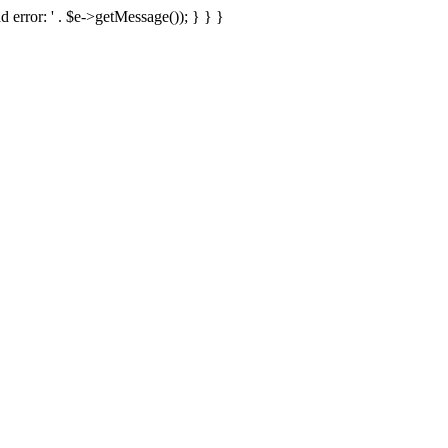
d error: ' . $e->getMessage()); } } }