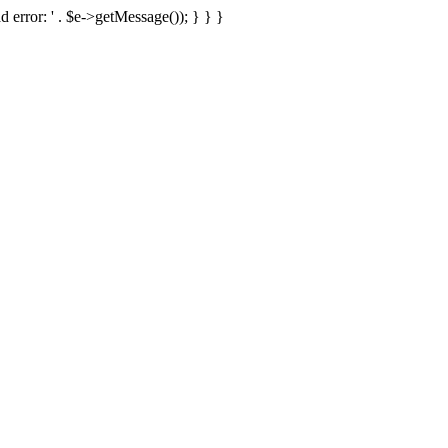
d error: ' . $e->getMessage()); } } }