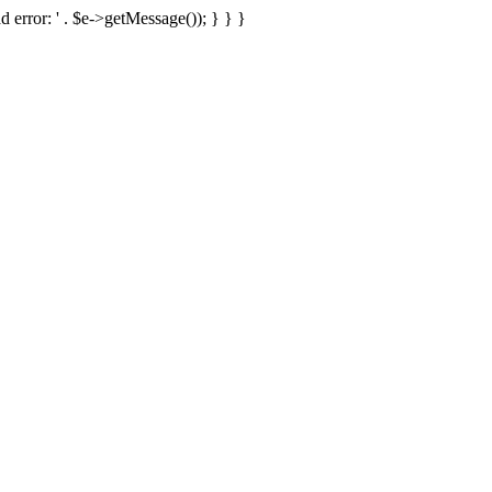
d error: ' . $e->getMessage()); } } }