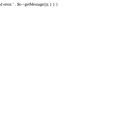
d error: ' . $e->getMessage()); } } }