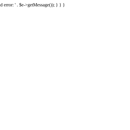
d error: ' . $e->getMessage()); } } }