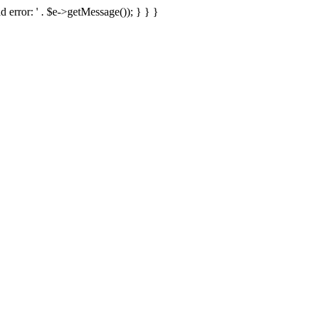
d error: ' . $e->getMessage()); } } }