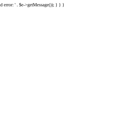
d error: ' . $e->getMessage()); } } }