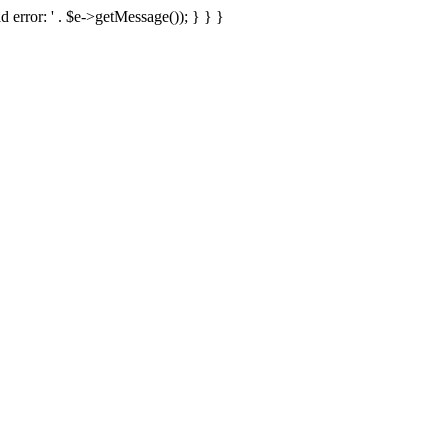
d error: ' . $e->getMessage()); } } }