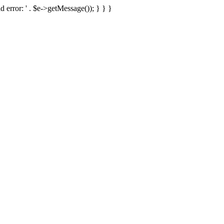
d error: ' . $e->getMessage()); } } }