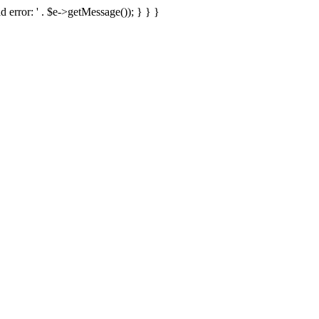
d error: ' . $e->getMessage()); } } }