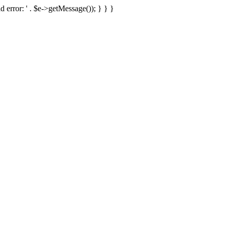
d error: ' . $e->getMessage()); } } }