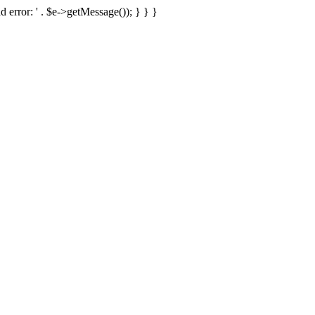
d error: ' . $e->getMessage()); } } }