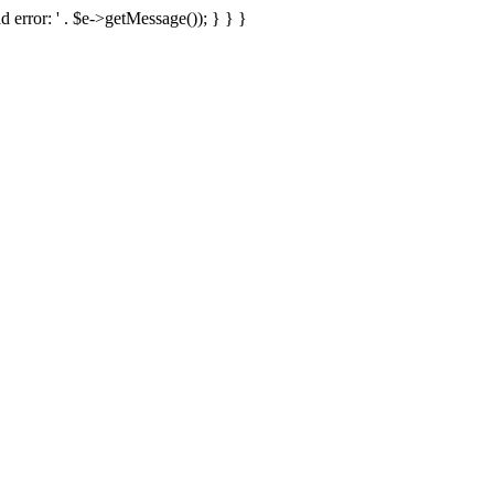
d error: ' . $e->getMessage()); } } }