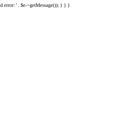
d error: ' . $e->getMessage()); } } }