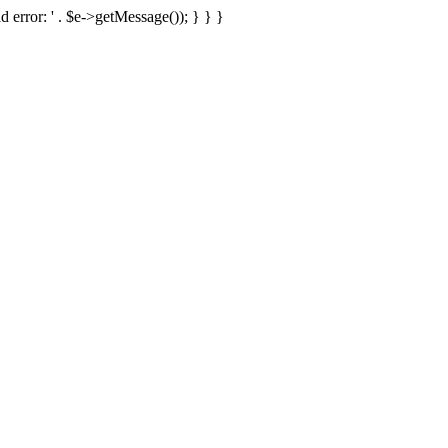
d error: ' . $e->getMessage()); } } }