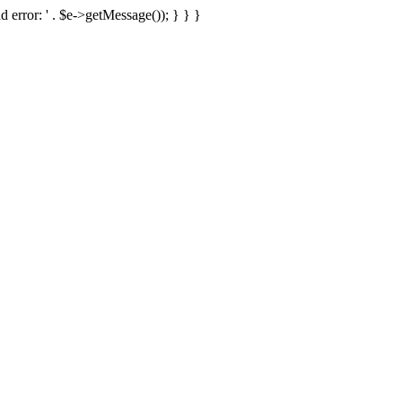
d error: ' . $e->getMessage()); } } }