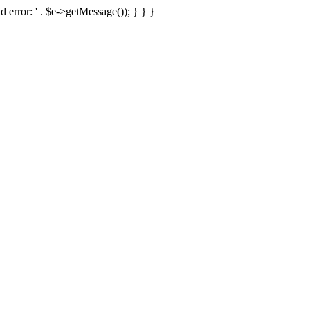
d error: ' . $e->getMessage()); } } }