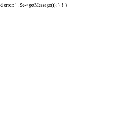
d error: ' . $e->getMessage()); } } }