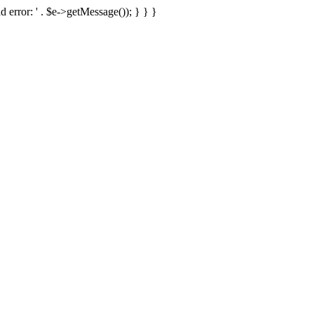
d error: ' . $e->getMessage()); } } }