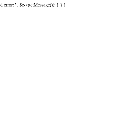
d error: ' . $e->getMessage()); } } }