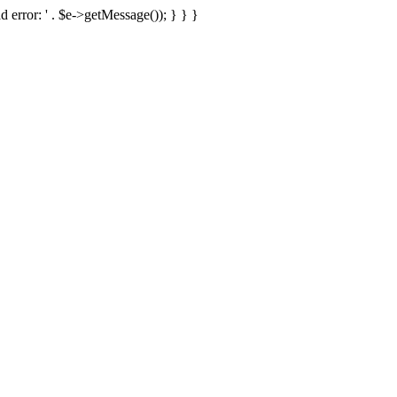
d error: ' . $e->getMessage()); } } }