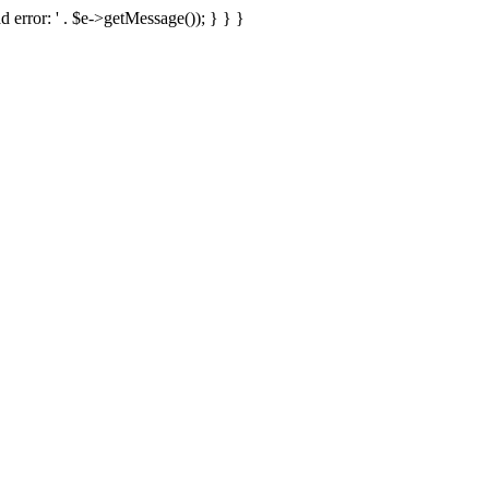
d error: ' . $e->getMessage()); } } }