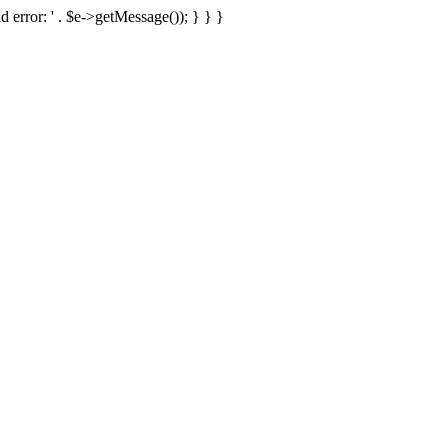
d error: ' . $e->getMessage()); } } }