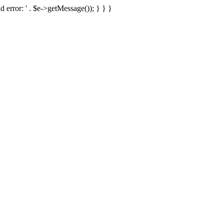
d error: ' . $e->getMessage()); } } }