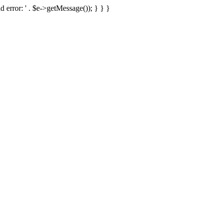
d error: ' . $e->getMessage()); } } }